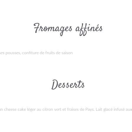
Fromages affinés
es pousses, confiture de fruits de saison
Desserts
un cheese cake léger au citron vert et fraises de Pays. Lait glacé infusé au