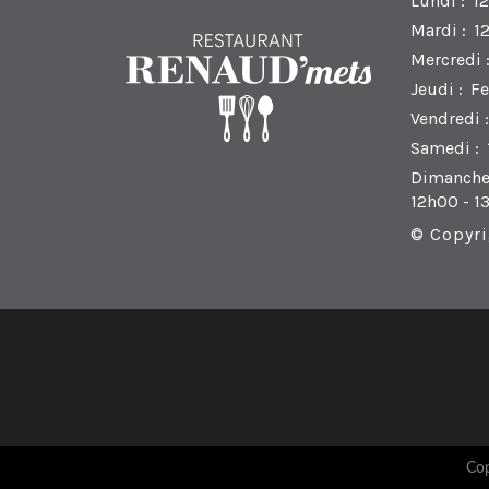
Lundi :
12
Mardi :
1
Mercredi 
Jeudi :
F
Vendredi :
Samedi :
Dimanche
12h00 - 1
© Copyri
Cop