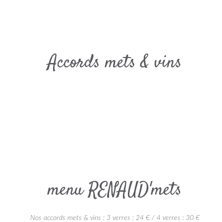
Accords mets & vins
menu RENAUD'mets
Nos accords mets & vins : 3 verres : 24 € / 4 verres : 30 €