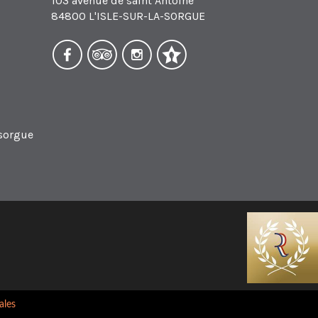
103 avenue de saint Antoine
84800 L'ISLE-SUR-LA-SORGUE
 sorgue
ales