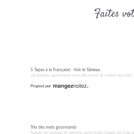
Faites vo
5 Tapas à la Française - Voir le Tableau
Un plateau gourmand pour découvrir la cuisine du chef..
Proposé par
Trio des mets gourmands
Salade de poireau et pomme terre truite fumée de l’Isle que la Sorgue. Asperges blanches/violettes de M Liotard, sauce maltaise au pomelos. noix de St