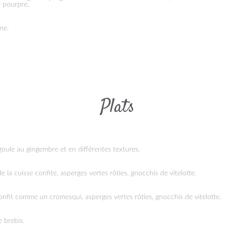
r pourpre.
ne.
Plats
goule au gingembre et en différentes textures.
de la cuisse confite, asperges vertes rôties, gnocchis de vitelotte.
confit comme un cromesqui, asperges vertes rôties, gnocchis de vitelotte.
 brebis.