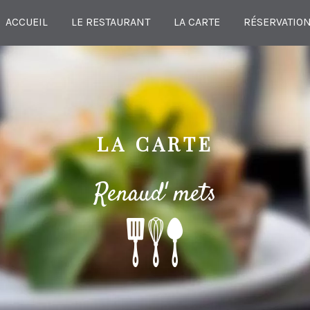
ACCUEIL
LE RESTAURANT
LA CARTE
RÉSERVATIO
LA CARTE
Renaud' mets