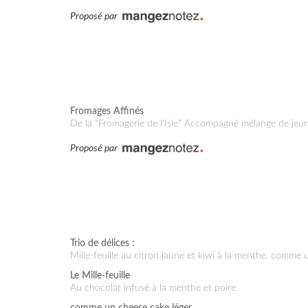
Proposé par
Fromages Affinés
De la "Fromagerie de l'Isle" Accompagné mélange de jeun
Proposé par
Trio de délices :
Mille-feuille au citron jaune et kiwi à la menthe. comme 
Le Mille-feuille
au chocolat infusé à la menthe et poire.
comme un cheese cake léger